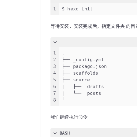
1
$ hexo init
等待安装，安装完成后，
指定文件夹
的目
1
.
2
├── _config.yml
3
├── package.json
4
├── scaffolds
5
├── source
6
|   ├── _drafts
7
|   └── _posts
8
└──
我们继续执行命令
BASH