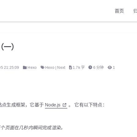
首页
客（一）
05 21:25:09
Hexo
Hexo
|
Next
1.7k 字
6 分钟
1
站点生成框架，它基于
Node.js
。 它有以下特点：
上百个页面在几秒内瞬间完成渲染。