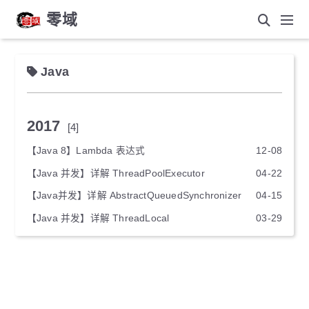
零域
Java
2017
[4]
【Java 8】Lambda 表达式
12-08
【Java 并发】详解 ThreadPoolExecutor
04-22
【Java并发】详解 AbstractQueuedSynchronizer
04-15
【Java 并发】详解 ThreadLocal
03-29