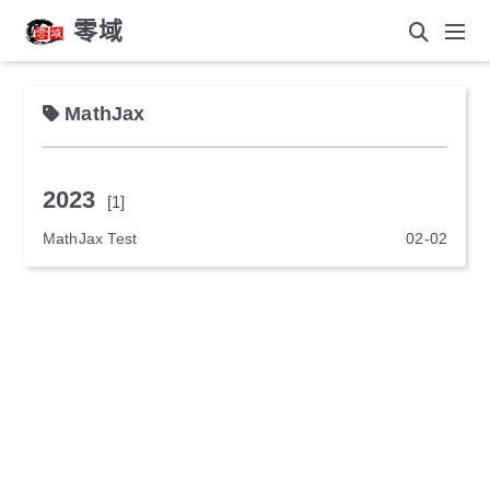
零域
MathJax
2023
[1]
MathJax Test
02-02