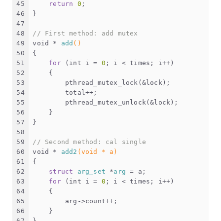
45
return
0
;
46
}
47
48
// First method: add mutex
49
void
 * 
add
()
50
{
51
for
 (
int
 i = 
0
; i < times; i++)
52
    {
53
        pthread_mutex_lock(&lock);
54
        total++;
55
        pthread_mutex_unlock(&lock);
56
    }
57
}
58
59
// Second method: cal single
60
void
 * 
add2
(
void
 * a)
61
{
62
struct
arg_set
 *
arg
 =
 a;
63
for
 (
int
 i = 
0
; i < times; i++)
64
    {
65
        arg->count++;
66
    }
67
}