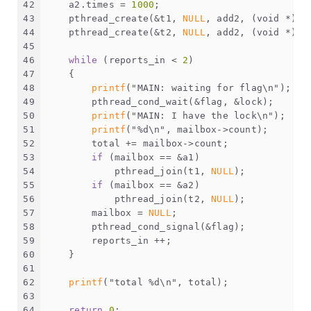
42
    a2.times = 
1000
;
43
    pthread_create(&t1, 
NULL
, add2, (
void
 *)&a
44
    pthread_create(&t2, 
NULL
, add2, (
void
 *)&a
45
46
while
 (reports_in < 
2
)
47
    {
48
printf
(
"MAIN: waiting for flag\n"
);
49
        pthread_cond_wait(&flag, &lock);
50
printf
(
"MAIN: I have the lock\n"
);
51
printf
(
"%d\n"
, mailbox->count);
52
        total += mailbox->count;
53
if
 (mailbox == &a1)
54
            pthread_join(t1, 
NULL
);
55
if
 (mailbox == &a2)
56
            pthread_join(t2, 
NULL
);
57
        mailbox = 
NULL
;
58
        pthread_cond_signal(&flag);
59
        reports_in ++;
60
    }
61
62
printf
(
"total %d\n"
, total);
63
64
return
0
;