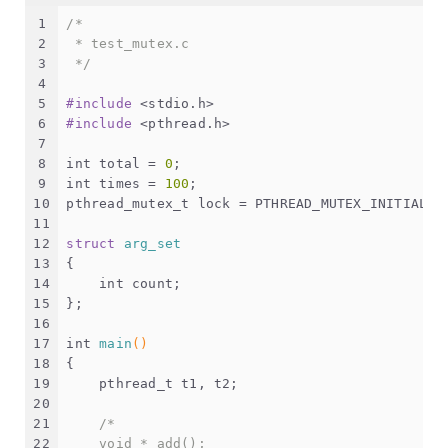
1
/*
2
 * test_mutex.c
3
 */
4
5
#
include
<stdio.h>
6
#
include
<pthread.h>
7
8
int
 total = 
0
;
9
int
 times = 
100
;
10
pthread_mutex_t
 lock = PTHREAD_MUTEX_INITIALIZ
11
12
struct
arg_set
13
{
14
int
 count;
15
};
16
17
int
main
()
18
{
19
pthread_t
 t1, t2;
20
21
/*
22
    void * add();