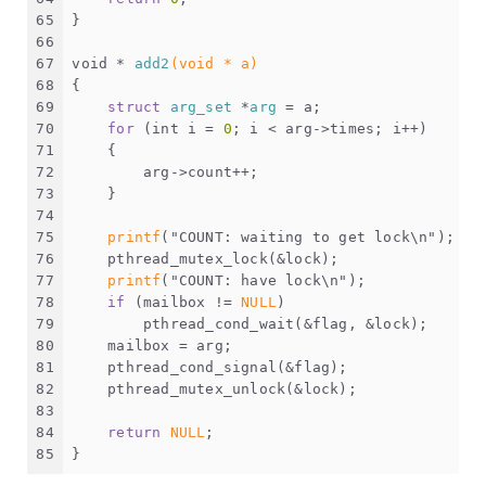
65
}
66
67
void
 * 
add2
(
void
 * a)
68
{
69
struct
arg_set
 *
arg
 =
 a;
70
for
 (
int
 i = 
0
; i < arg->times; i++)
71
    {
72
        arg->count++;
73
    }
74
75
printf
(
"COUNT: waiting to get lock\n"
);
76
    pthread_mutex_lock(&lock);
77
printf
(
"COUNT: have lock\n"
);
78
if
 (mailbox != 
NULL
)
79
        pthread_cond_wait(&flag, &lock);
80
    mailbox = arg;
81
    pthread_cond_signal(&flag);
82
    pthread_mutex_unlock(&lock);
83
84
return
NULL
;
85
}