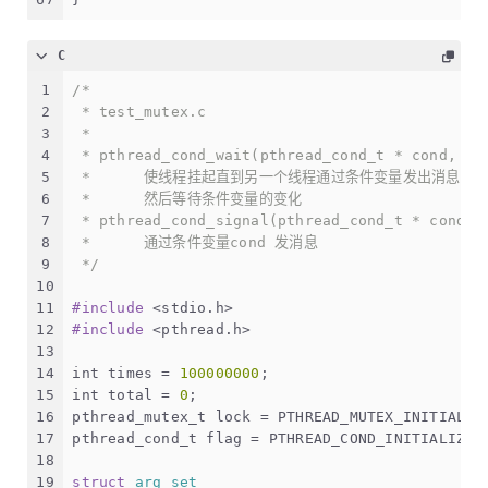
C
1
/*
2
 * test_mutex.c
3
 *
4
 * pthread_cond_wait(pthread_cond_t * cond, pt
5
 *      使线程挂起直到另一个线程通过条件变量发出消息.
6
 *      然后等待条件变量的变化
7
 * pthread_cond_signal(pthread_cond_t * cond)
8
 *      通过条件变量cond 发消息
9
 */
10
11
#
include
<stdio.h>
12
#
include
<pthread.h>
13
14
int
 times = 
100000000
;
15
int
 total = 
0
;
16
pthread_mutex_t
 lock = PTHREAD_MUTEX_INITIALIZ
17
pthread_cond_t
 flag = PTHREAD_COND_INITIALIZER
18
19
struct
arg_set