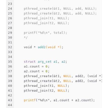
23
24
    pthread_create(&t1, NULL, add, NULL);
25
    pthread_create(&t2, NULL, add, NULL);
26
    pthread_join(t1, NULL);
27
    pthread_join(t2, NULL);
28
29
    printf("%d\n", total);
30
    */
31
32
void
 * 
add2
(
void
 *)
;
33
34
35
struct
arg_set
a1
, 
a2
;
36
    a1.count = 
0
;
37
    a2.count = 
0
;
38
    pthread_create(&t1, 
NULL
, add2, (
void
 *)&a
39
    pthread_create(&t2, 
NULL
, add2, (
void
 *)&a
40
    pthread_join(t1, 
NULL
);
41
    pthread_join(t2, 
NULL
);
42
43
printf
(
"%d\n"
, a1.count + a2.count);
44