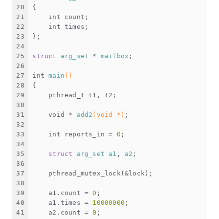
20
{
21
int
 count;
22
int
 times;
23
};
24
25
struct
arg_set
 * 
mailbox
;
26
27
int
main
()
28
{
29
pthread_t
 t1, t2;
30
31
void
 * 
add2
(
void
 *)
;
32
33
int
 reports_in = 
0
;
34
35
struct
arg_set
a1
, 
a2
;
36
37
    pthread_mutex_lock(&lock);
38
39
    a1.count = 
0
;
40
    a1.times = 
10000000
;
41
    a2.count = 
0
;