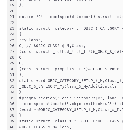
19
};
20
21
extern "C" __declspec(dllexport) struct _class
22
23
static struct _category_t _OBJC_$_CATEGORY_MyC
24
{
25
"MyClass",
26
0, // &OBJC_CLASS_$_MyClass,
27
(const struct _method_list_t *)&_OBJC_$_CATEGO
28
0,
29
0,
30
(const struct _prop_list_t *)&_OBJC_$_PROP_LIS
31
};
32
static void OBJC_CATEGORY_SETUP_$_MyClass_$_My
33
_OBJC_$_CATEGORY_MyClass_$_MyAddition.cls = &O
34
}
35
#pragma section(".objc_inithooks$B", long, rea
36
__declspec(allocate(".objc_inithooks$B")) stat
37
(void *)&OBJC_CATEGORY_SETUP_$_MyClass_$_MyAdd
38
};
39
static struct _class_t *L_OBJC_LABEL_CLASS_$ [
40
&OBJC_CLASS_$_MyClass,