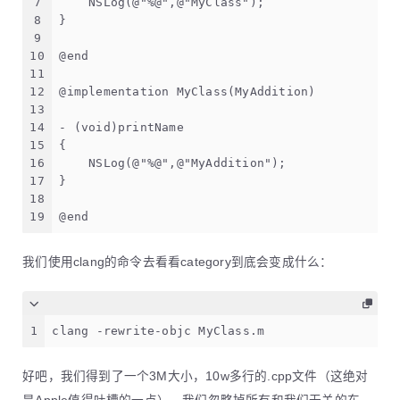
7
    NSLog(@"%@",@"MyClass");
8
}
9
10
@end
11
12
@implementation MyClass(MyAddition)
13
14
- (void)printName
15
{
16
    NSLog(@"%@",@"MyAddition");
17
}
18
19
@end
我们使用clang的命令去看看category到底会变成什么：
1
clang -rewrite-objc MyClass.m
好吧，我们得到了一个3M大小，10w多行的.cpp文件（这绝对