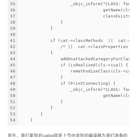
35
                    _objc_inform("CLASS: found
36
                                 getName(cls),
37
                                 classExists ?
38
                }
39
            }
40
41
            if (cat->classMethods  ||  cat->pr
42
                /* ||  cat->classProperties */
43
            {
44
                addUnattachedCategoryForClass(
45
                if (isRealized(cls->isa)) {
46
                    remethodizeClass(cls->isa)
47
                }
48
                if (PrintConnecting) {
49
                    _objc_inform("CLASS: found
50
                                 getName(cls),
51
                }
52
            }
53
        }
54
    }
首先，我们拿到的catlist就是上节中讲到的编译器为我们准备的