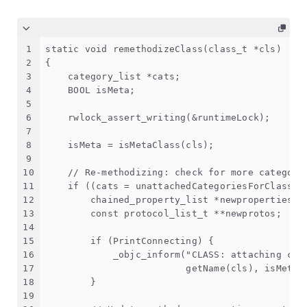
1
static void remethodizeClass(class_t *cls)
2
{
3
    category_list *cats;
4
    BOOL isMeta;
5
6
    rwlock_assert_writing(&runtimeLock);
7
8
    isMeta = isMetaClass(cls);
9
10
    // Re-methodizing: check for more categori
11
    if ((cats = unattachedCategoriesForClass(c
12
        chained_property_list *newproperties;
13
        const protocol_list_t **newprotos;
14
15
        if (PrintConnecting) {
16
            _objc_inform("CLASS: attaching cat
17
                         getName(cls), isMeta 
18
        }
19