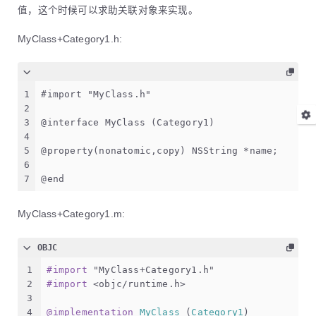
值，这个时候可以求助关联对象来实现。
MyClass+Category1.h:
1
#import "MyClass.h"
2
3
@interface MyClass (Category1)
4
5
@property(nonatomic,copy) NSString *name;
6
7
@end
MyClass+Category1.m:
OBJC
1
#import 
"MyClass+Category1.h"
2
#import 
<objc/runtime.h>
3
4
@implementation
MyClass
 (
Category1
)