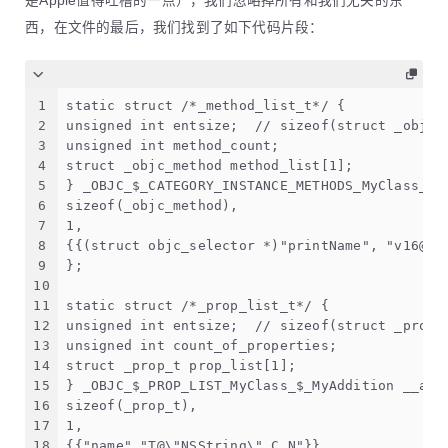
是Apple值得吐槽的一点），我们忽略掉所有和我们无关的东
西，在文件的最后，我们找到了如下代码片段：
1
static struct /*_method_list_t*/ {
2
unsigned int entsize;  // sizeof(struct _objc_
3
unsigned int method_count;
4
struct _objc_method method_list[1];
5
} _OBJC_$_CATEGORY_INSTANCE_METHODS_MyClass_$_
6
sizeof(_objc_method),
7
1,
8
{{(struct objc_selector *)"printName", "v16@0:
9
};
10
11
static struct /*_prop_list_t*/ {
12
unsigned int entsize;  // sizeof(struct _prop_
13
unsigned int count_of_properties;
14
struct _prop_t prop_list[1];
15
} _OBJC_$_PROP_LIST_MyClass_$_MyAddition __att
16
sizeof(_prop_t),
17
1,
18
{{"name","T@\"NSString\",C,N"}}