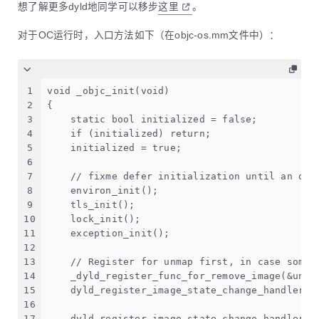
想了解更多dyld地同学可以移步
这里
。
对于OC运行时，入口方法如下（在objc-os.mm文件中）：
1
void _objc_init(void)
2
{
3
    static bool initialized = false;
4
    if (initialized) return;
5
    initialized = true;
6
7
    // fixme defer initialization until an obj
8
    environ_init();
9
    tls_init();
10
    lock_init();
11
    exception_init();
12
13
    // Register for unmap first, in case some 
14
    _dyld_register_func_for_remove_image(&unma
15
    dyld_register_image_state_change_handler(d
16
                                             1
17
    dyld_register_image_state_change_handler(d