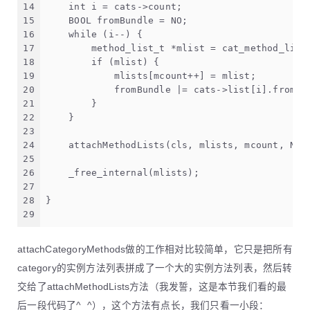
14
    int i = cats->count;
15
    BOOL fromBundle = NO;
16
    while (i--) {
17
        method_list_t *mlist = cat_method_list
18
        if (mlist) {
19
            mlists[mcount++] = mlist;
20
            fromBundle |= cats->list[i].fromBu
21
        }
22
    }
23
24
    attachMethodLists(cls, mlists, mcount, NO,
25
26
    _free_internal(mlists);
27
28
}
29
attachCategoryMethods做的工作相对比较简单，它只是把所有
category的实例方法列表拼成了一个大的实例方法列表，然后转
交给了attachMethodLists方法（我发誓，这是本节我们看的最
后一段代码了^_^），这个方法有点长，我们只看一小段：