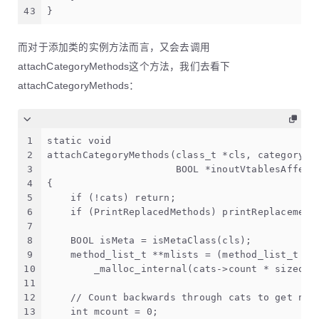
43
}
而对于添加类的实例方法而言，又会去调用
attachCategoryMethods这个方法，我们去看下
attachCategoryMethods：
1
static void 
2
attachCategoryMethods(class_t *cls, category_l
3
                      BOOL *inoutVtablesAffect
4
{
5
    if (!cats) return;
6
    if (PrintReplacedMethods) printReplacement
7
8
    BOOL isMeta = isMetaClass(cls);
9
    method_list_t **mlists = (method_list_t **
10
        _malloc_internal(cats->count * sizeof(
11
12
    // Count backwards through cats to get new
13
    int mcount = 0;