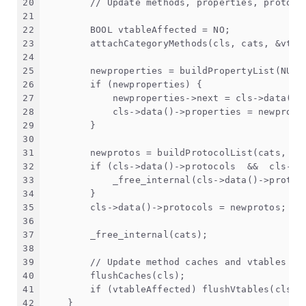
20
        // Update methods, properties, protoco
21
22
        BOOL vtableAffected = NO;
23
        attachCategoryMethods(cls, cats, &vtab
24
25
        newproperties = buildPropertyList(NULL
26
        if (newproperties) {
27
            newproperties->next = cls->data()-
28
            cls->data()->properties = newprope
29
        }
30
31
        newprotos = buildProtocolList(cats, NU
32
        if (cls->data()->protocols  &&  cls->d
33
            _free_internal(cls->data()->protoc
34
        }
35
        cls->data()->protocols = newprotos;
36
37
        _free_internal(cats);
38
39
        // Update method caches and vtables
40
        flushCaches(cls);
41
        if (vtableAffected) flushVtables(cls);
42
    }