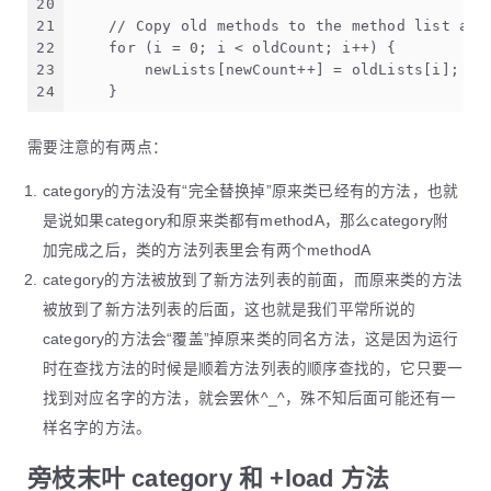
20
21
    // Copy old methods to the method list arr
22
    for (i = 0; i < oldCount; i++) {
23
        newLists[newCount++] = oldLists[i];
24
    }
需要注意的有两点：
category的方法没有“完全替换掉”原来类已经有的方法，也就
是说如果category和原来类都有methodA，那么category附
加完成之后，类的方法列表里会有两个methodA
category的方法被放到了新方法列表的前面，而原来类的方法
被放到了新方法列表的后面，这也就是我们平常所说的
category的方法会“覆盖”掉原来类的同名方法，这是因为运行
时在查找方法的时候是顺着方法列表的顺序查找的，它只要一
找到对应名字的方法，就会罢休^_^，殊不知后面可能还有一
样名字的方法。
旁枝末叶 category 和 +load 方法