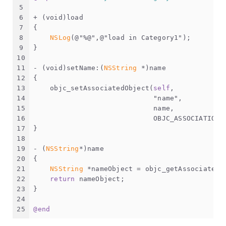
5
6
+ (
void
)load
7
{
8
NSLog
(
@"%@"
,
@"load in Category1"
);
9
}
10
11
- (
void
)setName:(
NSString
 *)name
12
{
13
    objc_setAssociatedObject(
self
,
14
"name"
,
15
                             name,
16
                             OBJC_ASSOCIATION_
17
}
18
19
- (
NSString
*)name
20
{
21
NSString
 *nameObject = objc_getAssociatedO
22
return
 nameObject;
23
}
24
25
@end