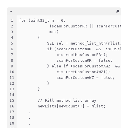
1
for (uint32_t m = 0;
2
             (scanForCustomRR || scanForCustom
3
             m++)
4
        {
5
            SEL sel = method_list_nth(mlist, m
6
            if (scanForCustomRR  &&  isRRSelec
7
                cls->setHasCustomRR();
8
                scanForCustomRR = false;
9
            } else if (scanForCustomAWZ  &&  i
10
                cls->setHasCustomAWZ();
11
                scanForCustomAWZ = false;
12
            }
13
        }
14
15
        // Fill method list array
16
        newLists[newCount++] = mlist;
17
    .
18
    .
19
    .