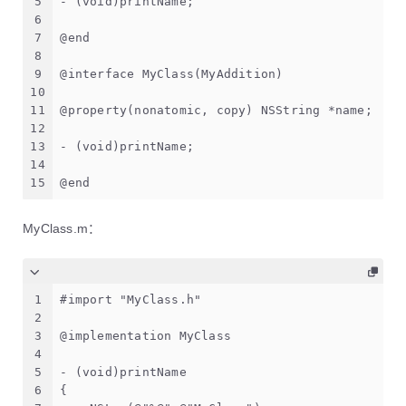
5
- (void)printName;
6
7
@end
8
9
@interface MyClass(MyAddition)
10
11
@property(nonatomic, copy) NSString *name;
12
13
- (void)printName;
14
15
@end
MyClass.m：
1
#import "MyClass.h"
2
3
@implementation MyClass
4
5
- (void)printName
6
{