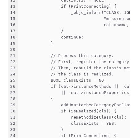
12
                catlist[i] = NULL;
13
                if (PrintConnecting) {
14
                    _objc_inform("CLASS: IGNOR
15
                                 "missing weak
16
                                 cat->name, ca
17
                }
18
                continue;
19
            }
20
21
            // Process this category. 
22
            // First, register the category wi
23
            // Then, rebuild the class's metho
24
            // the class is realized. 
25
            BOOL classExists = NO;
26
            if (cat->instanceMethods ||  cat->
27
                ||  cat->instanceProperties)
28
            {
29
                addUnattachedCategoryForClass(
30
                if (isRealized(cls)) {
31
                    remethodizeClass(cls);
32
                    classExists = YES;
33
                }
34
                if (PrintConnecting) {