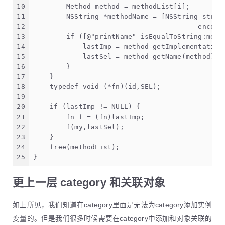
10
        Method method = methodList[i];
11
        NSString *methodName = [NSString strin
12
                                        encodi
13
        if ([@"printName" isEqualToString:meth
14
            lastImp = method_getImplementation
15
            lastSel = method_getName(method);
16
        }
17
    }
18
    typedef void (*fn)(id,SEL);
19
20
    if (lastImp != NULL) {
21
        fn f = (fn)lastImp;
22
        f(my,lastSel);
23
    }
24
    free(methodList);
25
}
更上一层 category 和关联对象
如上所见，我们知道在category里面是无法为category添加实例
变量的。但是我们很多时候需要在category中添加和对象关联的