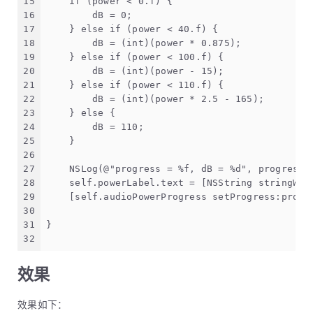
15
    if (power < 0.f) {
16
        dB = 0;
17
    } else if (power < 40.f) {
18
        dB = (int)(power * 0.875);
19
    } else if (power < 100.f) {
20
        dB = (int)(power - 15);
21
    } else if (power < 110.f) {
22
        dB = (int)(power * 2.5 - 165);
23
    } else {
24
        dB = 110;
25
    }
26
27
    NSLog(@"progress = %f, dB = %d", progress,
28
    self.powerLabel.text = [NSString stringWit
29
    [self.audioPowerProgress setProgress:progr
30
31
}
32
效果
效果如下：