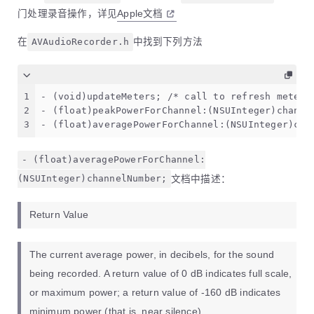
门处理录音操作，详见
Apple文档
在
AVAudioRecorder.h
中找到下列方法
1
- (void)updateMeters; /* call to refresh met
2
- (float)peakPowerForChannel:(NSUInteger)chann
3
- (float)averagePowerForChannel:(NSUInteger)ch
- (float)averagePowerForChannel:
(NSUInteger)channelNumber;
文档中描述：
Return Value
The current average power, in decibels, for the sound
being recorded. A return value of 0 dB indicates full scale,
or maximum power; a return value of -160 dB indicates
minimum power (that is, near silence).