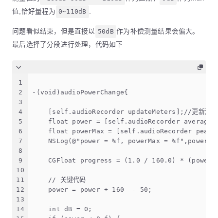
值,恰好量程为
0~110dB
.
问题看似结束，但是直接以
50dB
作为补偿测量结果会偏大。
最后选择了分段进行处理，代码如下
1
2
-(void)audioPowerChange{
3
4
    [self.audioRecorder updateMeters];//更新测
5
    float power = [self.audioRecorder average
6
    float powerMax = [self.audioRecorder peak
7
    NSLog(@"power = %f, powerMax = %f",power, 
8
9
    CGFloat progress = (1.0 / 160.0) * (power 
10
11
    // 关键代码
12
    power = power + 160  - 50;
13
14
    int dB = 0;