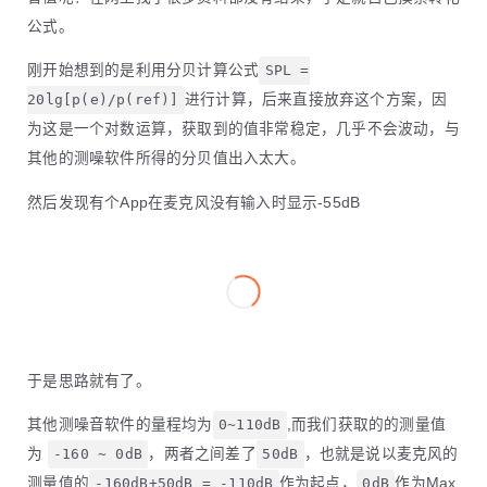
公式。
刚开始想到的是利用分贝计算公式
SPL =
20lg[p(e)/p(ref)]
进行计算，后来直接放弃这个方案，因
为这是一个对数运算，获取到的值非常稳定，几乎不会波动，与
其他的测噪软件所得的分贝值出入太大。
然后发现有个App在麦克风没有输入时显示-55dB
于是思路就有了。
其他测噪音软件的量程均为
0~110dB
,而我们获取的的测量值
为
-160 ~ 0dB
，两者之间差了
50dB
，也就是说以麦克风的
测量值的
-160dB+50dB = -110dB
作为起点，
0dB
作为Max