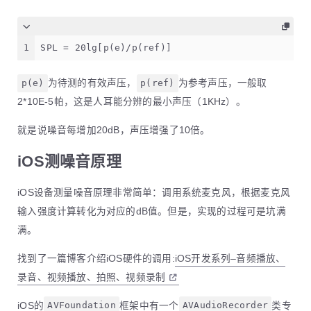
1
SPL = 20lg[p(e)/p(ref)]
p(e)
为待测的有效声压，
p(ref)
为参考声压，一般取
2*10E-5帕，这是人耳能分辨的最小声压（1KHz）。
就是说噪音每增加20dB，声压增强了10倍。
iOS测噪音原理
iOS设备测量噪音原理非常简单：调用系统麦克风，根据麦克风
输入强度计算转化为对应的dB值。但是，实现的过程可是坑满
满。
找到了一篇博客介绍iOS硬件的调用:
iOS开发系列–音频播放、
录音、视频播放、拍照、视频录制
iOS的
AVFoundation
框架中有一个
AVAudioRecorder
类专