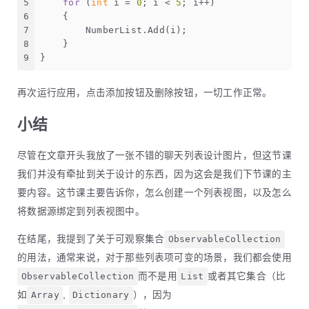
5
for
 (
int
 i = 
0
; i < 
5
; i++)
6
    {
7
        NumberList.Add(i);
8
    }
9
}
再次运行应用，点击添加按钮及删除按钮，一切工作正常。
小结
尽管在文章开头我放了一张不错的聊天列表设计图片，但这节课
我们并没有牵扯到关于设计的东西，因为这会是我们下节课的主
要内容。这节课主要告诉你，怎么创建一个列表视图，以及怎么
将数据源绑定到列表视图中。
在结尾，我提到了关于可观察集合
ObservableCollection
的用法，通常来说，对于那些列表项可变的场景，我们都会使用
ObservableCollection
而不是用
List
或者其它集合（比
如
Array
,
Dictionary
），因为