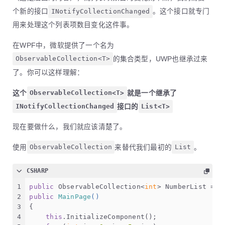
个新的接口
INotifyCollectionChanged
。这个接口就专门
用来处理这个列表项数目变化这件事。
在WPF中，微软提供了一个名为
ObservableCollection<T>
的集合类型，UWP也继承过来
了。你可以这样理解：
这个
ObservableCollection<T>
就是一个继承了
INotifyCollectionChanged
接口的
List<T>
现在要做什么，我们就应该清楚了。
使用
ObservableCollection
来替代我们最初的
List
。
CSHARP
1
public
 ObservableCollection<
int
> NumberList = 
n
2
public
MainPage
()
3
{
4
this
.InitializeComponent();