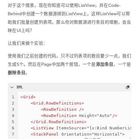
对于这个情景，现在你知道可以使用ListView，并在Code-
Behind中创建一个数据源绑到ListView上，这样ListView可以帮
助我们批量创建列表项。那么你对数据源进行条目的增删，会反
映在UI上吗？
让我们来做个实验：
使用我们之前创建的代码，只不过列表项的数目要少一点，我们
生成5个。然后在Page中加两个按钮，一个是
添加条目
，一个是
删除条目
。
XML
1
<
Grid
>
2
<
Grid.RowDefinitions
>
3
<
RowDefinition
 />
4
<
RowDefinition
Height
=
"Auto"
/>
5
</
Grid.RowDefinitions
>
6
<
ListView
ItemsSource
=
"{x:Bind NumberList}
7
<
StackPanel
Orientation
=
"Horizontal"
>