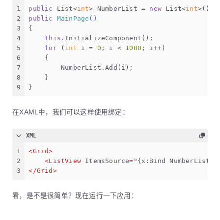
1
public
 List<
int
> NumberList = 
new
 List<
int
>();
2
public
MainPage
()
3
{
4
this
.InitializeComponent();
5
for
 (
int
 i = 
0
; i < 
1000
; i++)
6
    {
7
        NumberList.Add(i);
8
    }
9
}
在XAML中，我们可以这样使用绑定：
XML
1
<
Grid
>
2
<
ListView
ItemsSource
=
"{x:Bind NumberList}"
3
</
Grid
>
看，是不是很简单？现在运行一下应用：