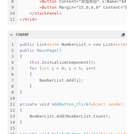
8
<
Button
Content
=
"添加条目"
x:Name
=
"AddBu
9
<
Button
Margin
=
"15,0,0,0"
Content
=
"删除
10
</
StackPanel
>
11
</
Grid
>
CSHARP
1
public
 List<
int
> NumberList = 
new
 List<
int
>();
2
public
MainPage
()
3
{
4
this
.InitializeComponent();
5
for
 (
int
 i = 
0
; i < 
5
; i++)
6
    {
7
        NumberList.Add(i);
8
    }
9
}
10
11
private
void
AddButton_Click
(
object
 sender, Ro
12
{
13
    NumberList.Add(NumberList.Count);
14
}
15